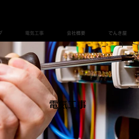
クス
プ
電気工事
会社概要
でんき屋
​電気工事